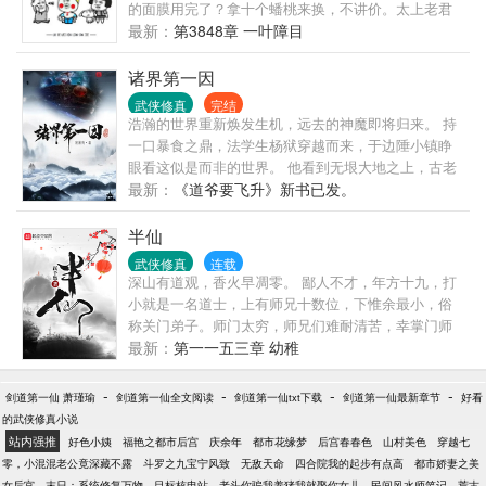
的面膜用完了？拿十个蟠桃来换，不讲价。太上老君
想抽软中华？十颗天地造化丹，概不赊账。红孩儿想
最新：
第3848章 一叶障目
喝哇哈哈？三昧真火拿过来，赶紧的。嫦娥想穿情趣
内衣？哎呀，这个不好办，容我亲自过去一趟，丈量
诸界第一因
下尺寸再说。秦广王想要辆新款跑车？......
武侠修真
完结
浩瀚的世界重新焕发生机，远去的神魔即将归来。 持
一口暴食之鼎，法学生杨狱穿越而来，于边陲小镇睁
眼看这似是而非的世界。 他看到无垠大地之上，古老
的王朝濒临末路，烽火中龙蛇四起。 他看到连年征
最新：
《道爷要飞升》新书已发。
战，民不聊生。千户之地，瞬息尽成白地，万乘之
国，弹指化作云烟。 他看到有童子挥舞红绫舞动四
半仙
海。 他看到猎户立于山巅，弯弓向天。 他看到巨人立
武侠修真
连载
地顶天，咆哮间，山河皆碎。 他看到九霄云中仙神盘
深山有道观，香火早凋零。 鄙人不才，年方十九，打
踞，谈笑间，沧海桑田。 杨狱沉默、迷惘、压抑，直
小就是一名道士，上有师兄十数位，下惟余最小，俗
至，发出惊天怒吼： “大丈夫生当五鼎食，死亦五鼎
称关门弟子。师门太穷，师兄们难耐清苦，幸掌门师
烹！” “我这一生，绝不碌碌！” ………… 已有老书《诸
尊豁达，任由众师兄散伙而去。 后有三位师兄迷途知
最新：
第一一五三章 幼稚
天投影》《大道纪》，喜欢的朋友可以去看看。
返，年纪颇大，皆有四五十。 蒙师尊垂青，逝前传掌
门之位于小道，然无论年岁或资历皆不能服众，三位
-
-
-
-
剑道第一仙 萧瑾瑜
剑道第一仙全文阅读
剑道第一仙txt下载
剑道第一仙最新章节
好看
师兄不服。师门不幸，小道不是软柿子，绝不退让，
的武侠修真小说
与之内讧。 山下村中，有新举人，乃小道发小，师尊
站内强推
好色小姨
福艳之都市后宫
庆余年
都市花缘梦
后宫春春色
山村美色
穿越七
逝前亦有交代，护送其进京赶考。义不容辞，且容小
零，小混混老公竟深藏不露
斗罗之九宝宁风致
无敌天命
四合院我的起步有点高
都市娇妻之美
道人间走一遭，回来再与众师兄斗！ >
女后宫
末日：系统修复万物，目标核电站
老头你骗我养猪我就娶你女儿
民间风水师笔记
荒古