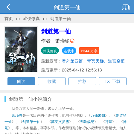
剑道第一仙
首页
>>
武侠修真
>>
剑道第一仙
剑道第一仙
作者：
萧瑾瑜
武侠修真
连载中
2344 万字
最新章节：
番外第四篇：青冥天梯、道宫空棺
最后更新：2025-04-12 12:56:13
阅读
收藏
推荐
TXT下载
剑道第一仙小说简介
我是万古人间一剑修，诸天之上第一仙。
萧瑾瑜
是一名出色的小说作者，他的作品包括：《
万仙来朝
》、《
剑道第
一仙
》、《
剑道第一仙
》、《
苏奕文灵雪
》、《
天骄战纪
》、《
符皇
》、《
神
箓
》、等，本本精品，字字珠玑，作者萧瑾瑜创作的小说情节跌宕起伏、扣人
心弦，情节与文笔俱佳。