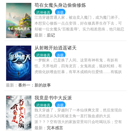
于江湖微...
苟在女魔头身边偷偷修炼
武侠修真
连载
江浩穿越普通人家，被迫卖入魔门，成为魔门弟子。
本想安心修炼一点点变强，好在修真界生存下去，可
却被一位女魔头“百般羞辱”。实力相差悬殊，他只能忍
辱偷生，希望不要再遇到对方。没有靠山的他得到了
最新：
后记
魔门掌教的青睐，得以安心修炼，当他成为首席弟子
面见掌教时，却愣在原地。望着对方绝美的脸庞，他
从射雕开始逍遥诸天
有些笑不出来，这不是当初那个女魔头吗？
武侠修真
连载
一梦醒来，已是换了人间。这里有神有鬼，有妖有
怪。天界地府，四海龙宫，女鬼画皮，狐妖蛇精，有
虎狼化妖嗜血狂暴，有草木成精向往爱情……有狐妖
感念恩德，以身相许。有女鬼不甘寂寞，自荐枕席。
有龙女情深似海，不离不弃。有仙女舍弃长生，不为
最新：
番外一：新的故事
成仙，只在红尘中等你……且看周毅周子恒穿越诸天
万界，练武修仙，浪迹红尘，逍遥长生……计划穿越
我竟是书中大反派
等等。主世界：已穿越世界：下一个世界：
武侠修真
连载
魏天穿越了，穿越到了一本仙侠爽文里，然后发现自
己居然是从头到尾被主角一直打脸血虐的大反
派？？？空有强大的家族背景却只会吃喝玩乐；空有
一副帅气皮囊却只会作奸犯科；空有优渥的修炼资源
最新：
完本感言