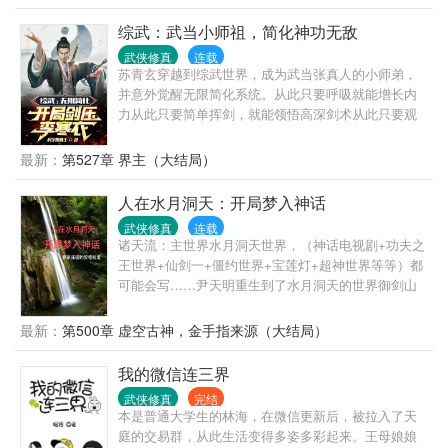
却只会混吃等死……甚至连躺平都做不到，因为主角
马上就要杀上门来抢老婆了！曾经我也想做个好人，
综武：武当小师祖，简化神功无敌
但现在是真没得选啊！
武侠修真
连载
苏青玄穿越到综武世界，成为武当张真人的小师弟，
并意外觉醒无限简化系统。从此只要呼吸就能增长内
力从此只要简单挥剑，就能领悟高深剑术从此只要观
看他人对战，就能增长实战经验于是跟其他人起早贪
黑的辛苦修行比起来，苏青玄似乎有些懒散。然而，
最新：
第527章 界主（大结局）
苏青玄的修为却在不知不觉间成长到恐怖的境地。直
到这一天，一个叫李寒衣的剑仙出现，说是要问剑江
人在水月洞天：开局梦入神话
湖，来访武当。张三丰闭关，王重楼不问世俗，木道
武侠修真
连载
人下山办事。整个武当似乎无人可挡。无奈之下，苏
诸天流：主世界水月洞天世界，（神话电视剧+功夫之
青玄只好出手维护武当威名，一剑镇压李寒衣。武当
王世界+仙剑一+僵约世界+宝莲灯+超神世界等等）都
众人皆惊，原来师叔祖这么强
可能会写……尹天明重生到了水月洞天的世界御剑山
大。...................................
庄，先天元气不足，半身瘫痪。最终觉醒了天赋异
能，能够梦入大千世界。梦中修炼在水月洞天世界也
最新：
第500章 虚空古神，金手指来源（大结局）
能够享受成果，里面的知识也是有用的。于是利用梦
中世界和现实世界的时间差，在梦中世界修炼，学
我的微信连三界
习，最终治好身上的顽疾。同时也在改变自己心中的
武侠修真
完结
意难平。后来抢到了灵镜，发现梦中不仅仅是存在于
本是普通大学生的林海，在微信更新后，被拉入了天
梦中……于是开始打穿诸天……
庭的交易群，从此生活变得多姿多彩起来。王母娘娘