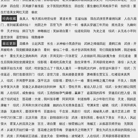
766900664（舵主群） 163628634（普通群）
武神
四合院：开局嫂子秦淮茹
女子医院的男医生
四合院：重生傻柱开局相亲于莉
拍抖音：重
生打造美女网红天团
偷欢
经典收藏
蛊真人
每天摇出绝世仙资
逐道长青
玄鉴仙族
我在武侠世界雇佣玩家
人在六扇
门，签到破案成剑仙！
光阴之外
百世飞升
葬天一剑
修真从穿越三年开始
摇光圣女
九幽剑
帝
天才剑仙
择日飞升
神雕杨过：芙妹请自重！
仙道轮回劫
为龙之道
综武：从无名小卒到
盖世游侠
遗世独仙
细胞修神
最近更新
花蝶杀
云起风雷
长生：从神秘小黑鼎开始
武林之烽烟四起
鹿鹤江南
武侠：开
局被暗杀，我觉醒满级龙象功
看剑
修仙二十载，你才告诉我有系统
哥们我能复制啊，我还修炼
啥？
重生天龙之酒肉和尚
武侠：开局见到一只张君宝
人在镇妖司,我以妖魔为食
归元道途
重
生后我靠演技坐拥满堂夫
综影视：看戏吃瓜救天道
胎生宋青书，开局获得龙神功
港综：从九龙
城寨开始当大佬
综武：吃软饭怎么了？我夫人邀月
一掌拍死次代种，你管这叫衰仔？
综武：万
倍返还，我打造最强宗门
综武：逆世刀皇，我未婚妻是黄蓉
萧峰重生贾宝玉，红楼迎来真男
人
综武：开局墨甲龙骑，荡平北凉
综影视：爱情八十一难
重生神雕之魔刀奇缘
不良人：我携
女帝复兴大唐
笑傲之从基础剑法到剑神
鬼灭：雪柱开局，被迫入职上弦
综武：女侠们都让我照
顾
人在综武，咸鱼修仙
综武：玉燕惊鲵孕气爆棚，赢麻了
盗墓我的四爷
穿越后幻想入侵，我
成了综武域主
莲花楼：大佬，我叫笛非樱
阿呆阿呆
剑道独尊，从少年歌行开始
天龙，我妈是
康敏？
综武：开局和大侠讨论酒量
她的白月光替身是蛊王
穹渊末世：破晓
综武：开局拜师风
清扬
无敌倚天，最强宋青书
百篇杂论
千念策，凤歌行
综武：揭秘美人榜，邀月芷若上榜
雪
中悍刀行第二部：北凉天狼
恶女：剧情崩坏计划
武侠：签到系统，卷动天下美女
不良人：风起
萤火
霍某人的流浪之旅
宫主，请自重
杨过：独臂撼山河
海贼王：从炼器宗师开始
无限国
术：从诸天开始打爆一切
莲花楼之踏雪寻梅
穿越倚天之明教天下
重生为武当太师叔的我很少出
手
武侠：开局截胡王语嫣，逆改天命
雷神降临：凌驾诸天
人在综武：开局获得慕容紫英传