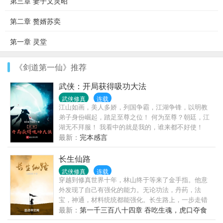
第三章 妻子文灵昭
第二章 赘婿苏奕
第一章 灵堂
《剑道第一仙》推荐
武侠：开局获得吸功大法
武侠修真
连载
江山如画，美人多娇，列国争霸，江湖争锋，以明教
弟子身份崛起，踏足至尊之位！ 何为至尊？朝廷，江
湖无不拜服！ 我看中的就是我的，谁来都不好使！
（武侠世界融合书，以金庸武侠为主，辅以其他武侠
最新：
完本感言
世界）
长生仙路
武侠修真
连载
穿越到修真世界十年，林山终于等来了金手指。他意
外发现了自己有强化的能力。无论功法，丹药，法
宝，神通，材料统统都能强化。长生路上，一步走错
万劫不复。唯有持如履薄冰之心，行勇猛精进之事，
最新：
第一千三百八十四章 吞吃生魂，虎口夺食
方能乘风破浪击楫中流！...且看一介小人物，如何起