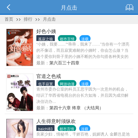
月点击
首页
>>
排行
>>
月点击
好色小姨
孤寂之狼
都市言情
连载
“小姨，我要……”“乖乖，我来了……”当你有一个漂亮
的不像话，而且寂寞难耐的小姨时，你会怎么做？当
这个爱你到骨子里的小姨不断的为你勾搭各种美女的
时候，你会怎么做？从萝莉，到御姐，到少妇，小姨
最新：
第六百三十四章
的命令统统拿下……书友群：118940557
官道之色戒
低手寂寞
网游动漫
连载
青州市委办公室的科员王思宇因为一次意外的机会，
结识了华西省电视台的台长方如海，并且因为成功解
决信访办...
最新：
第四十六章 终章 （大结局）
人生得意时须纵欢
baichi83
都市言情
连载
良家少妇，情秘书，千娇百艳，妩媚诱人 金麟岂是池