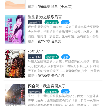
最新：
第966章 终章（全本完）
重生香港之娱乐后宫
棒棒毛子
网游动漫
连载
现代宅男穿越到了1982年，成为了香港电视大亨邵逸
夫的孙子，当时的香港娱乐圈美女如云，赵雅之、林
清霞、翁美灵、媛贵族、血亲母姨、所有的女人都是
他的囊中之物，看他如何泡尽明星血亲，醒掌天下
最新：
第257章 合集完
权，醉卧美人膝，一切请关注《重生香港之娱乐后
宫》……
少年大宝
wtw1974
都市言情
连载
轩辕大宝些狡黠的大男孩，有些强悍的大男孩，有些
花心的大男孩 从乡村到都市 闯荡天下 风云天下 雄霸
天下的玄幻传奇的经历…… 娇嫩婉娈的少女，娇羞妩
媚的少妇，娇艳性感的熟妇…… 1+2+3+......+12=??
最新：
第720章 天伦之乐
你说有多少美女呢?呵呵!一水仙二杏三桃四牡丹五石榴
六荷七紫薇八桂九菊十芙蓉十一山茶十二腊梅! (不喜
四合院：我当兵回来了
欢禁忌情结的勿进)
搁浅时光
其他类型
连载
身处二十一世纪的警校精英沈莫北，因为一次意外魂
穿至1958年，来到情满四合院的世界，且看一名警校
精英如何在60年代展现自己的风采，带领家人、朋友