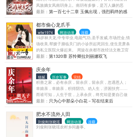
谢）
凤族嫡女凤南玥身上。南玥有多惨，是万人嫌的恶
女，爹娘和爷爷诡异失踪，又被堂妹剖去至尊凤骨，
最新：
第一百七十二章 玉佩出现，强烈羁绊的感
十个顶级兽夫被堂妹抢走。而匹配给她十个修为被废
觉
的恶名昭彰的兽夫，个个反骨难驯。又被二叔一家把
都市偷心龙爪手
她连同十个兽夫被丢进了凶兽横行的苍莽大陆。凤南
wtw1974
网游动漫
连载
玥作为现代灵魂穿越附体，觉醒神识空间，解锁两大
19岁林天龙,中专毕业,电能气功,圣手发威,市场挖金,情
逆天金手指！紫瞳能看破一切虚妄诡计，万物识物掌
场收美,帮嫂子濒临关门的小诊所起死回生,使生意萧条
通晓天地秘辛。即便凤骨被夺，十个反骨兽夫是废
的私立医院火爆起来。 周旋在炎都市政经法文教卫官
材，那又何妨。绝境之中，她带着十个被陷害算计跌
员之间,卷入争权夺利官场斗争之中,白领、医护、警
最新：
第1320章 苏怜卿拉刘丽娜双飞
落神坛的顶级兽夫，踩天骄，踏天才，睥睨兽世之
花、教师,美少女萝 莉、妩媚少 妇、成熟美 妇,最后建
巅，替他们讨回公道。而之前杀伐嗜血的十位反骨兽
立属于自己的经济帝国美女后宫……
庆余年
夫个个要放妻书，当凤南玥把放妻书放在他们面前
猫腻
历史军事
完结
时，十个大佬兽夫慌了。腹黑深沉的黑龙：妻主，你
积善之家，必有余庆，留余庆，留余庆，忽遇恩人；
是我此生唯一神明！腹黑心机黑蛇：妻主，此生只做
幸娘亲，幸娘亲，积得阴功。劝人生，济困扶穷……
你一人的利刃！
而谁可知，人生于世，上承余庆，终究却是要自己做
出道路抉择，正是所谓岔枝发： 东风携云雨，幼藤吐
最新：
只为心中那朵小白花－写在结束后
新芽。 急催如颦鼓，洗尽茸与华。 且待朝阳至，绿遍
庭中架。 更盼黄叶时，采得数枚瓜。 …… …… 当今
肥水不流外人田
世界，千穿万穿，唯有马屁不穿。因为故事发生在庆
刘俊刚张晓瑶
网游动漫
连载
国，而那位病人很奢侈地拥有了多出来的一截生命，
刘俊刚张晓瑶农村乡间趣事。
所以取名为：庆余年－－很有乡土气息的名字。