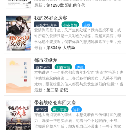
走上新生活。
最新：
第1290章 混乱的年代
我的26岁女房客
超级大坦克科
都市言情
连载
爱情到底是什么，又产生何处呢？我有些想不透，或
许所谓的爱情只是一只彩色的蝴蝶，看起来美丽，却
永远也不能接近，倘若你真的想把她攥紧在手里，她
便会挣扎，然后在挣扎中摩擦掉了所有的色彩，从此
最新：
第804章 大结局
苍白。我好似有点明白，为什么我会如此的小心翼翼
了，因为害怕触及不到她的灵魂，却擦掉了那层美丽
都市花缘梦
的色彩！
群芳丛中
都市言情
连载
本书讲述了一个现代都市青年朴实而“离奇”的艳遇！也
许他就在您的身边……各式各样的美女，风采不同的
尤物，眼花缭乱的佳人都要与您发生激烈的“碰撞”！当
您看此书时，您会发现您就是这本书中的主人公！该
最新：
第二部 后记
书最大的特点就是情感真实、细腻、贴近人心，能够
激发起您内心深处的强烈共鸣！！！
带着战略仓库回大唐
天下乐
历史军事
连载
穿越大唐贞观年的李恪，本想凭着自己传销讲师的能
力，洗脑一帮忠实班底，苟着当个不起眼的小王爷。
谁知道穿越八年后，却发现自己还带来了一整个国家