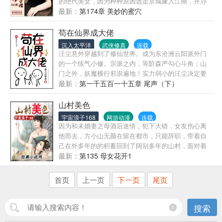
的绝代美女，因为种种原因远走京城嫁入江南，开办
女子美颜养生的红颜馆，那是女人的天堂！ 意外开启
最新：
第174章 美妙的蜜穴
家传之宝——极乐美人图！一夜蜕变的他踏入了香艳
绝色的极品女神收藏之路！ 无数绝代佳丽粉墨登场！
苟在仙界成大佬
御姐、女王、温婉美少妇、雍容熟~妇、娇俏少女、纯
沉入太平洋
武侠修真
连载
情萝~~莉和那有点小邪恶的幼幼甚至于具有发展潜力
汪尘意外穿越到了修仙世界。成为东沧洲云阳派外门
埋没的极品女人，用洛草那坏坏的话叫做：“一切都不
的一个练气小修。宗派之内，等阶森严勾心斗角；山
是问题，能发展就是硬道理，我们要走宁收错不放过
门之外，妖魔横行邪祟遍地！实力弱小的汪尘决定要
的全面收藏之路！”
苟到天荒地老。然而苟着苟着……他发现自己竟然成
最新：
第一千五百一十五章 尾声（下）
了大佬！
山村美色
宇宙浪子168
网游动漫
连载
因为和未婚妻之母酒后迷情，犯下大错，女友伤心离
他而去，方小山无颜在留在都市，只能辞职，带着自
己在外多年的的积蓄回到了阔别多年的山村，面对着
熟悉有些陌生的山村……
最新：
第135 母女花开1
首页
上一页
下一页
尾页
搜索