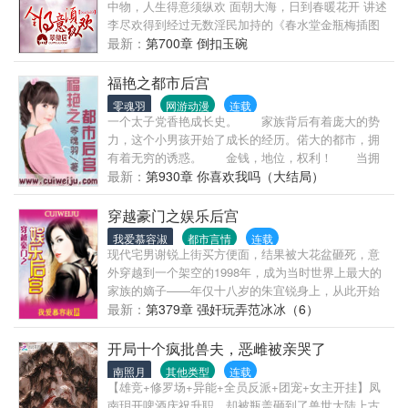
中物，人生得意须纵欢 面朝大海，日到春暖花开 讲述
李尽欢得到经过无数淫民加持的《春水堂金瓶梅插图
本》的金瓶神气之后，无数姑娘们有福了的故事！
最新：
第700章 倒扣玉碗
福艳之都市后宫
零魂羽
网游动漫
连载
一个太子党香艳成长史。 家族背后有着庞大的势
力，这个小男孩开始了成长的经历。偌大的都市，拥
有着无穷的诱惑。 金钱，地位，权利！ 当拥
有着这三种所有人都渴望的优势之后，他的生活会是
最新：
第930章 你喜欢我吗（大结局）
怎么样的呢？在美女如云的都市之中，恣意风流，嬉
游花丛！
穿越豪门之娱乐后宫
我爱慕容淑
都市言情
连载
现代宅男谢锐上街买方便面，结果被大花盆砸死，意
外穿越到一个架空的1998年，成为当时世界上最大的
家族的嫡子——年仅十八岁的朱宜锐身上，从此开始
了他享福、泡美女的奢侈生活…… （本书会出现很多
最新：
第379章 强奸玩弄范冰冰（6）
的明星，80年代——00年代的都有，另外本书也算是
架空，所以里面的明星她们的相貌名字都一样，但是
开局十个疯批兽夫，恶雌被亲哭了
出生背景、出生时间等等一切资料都是我杜撰的，另
南照月
其他类型
连载
外世界娱乐圈的大亨等我也会自己杜撰，不会和现在
【雄竞+修罗场+异能+全员反派+团宠+女主开挂】凤
的世界一样，所以各位看了之后不要说我乱写啊！谢
南玥开啤酒庆祝升职，却被瓶盖砸到了兽世大陆上古