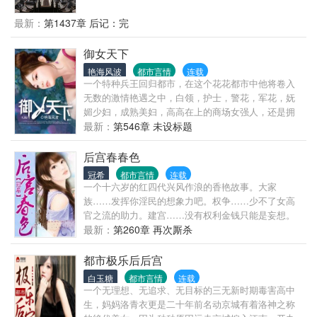
战略储备仓库。于是李恪彻底放飞了自我，要当就得
当个天不怕地不怕的逍遥王爷！先整个报纸，刷刷名
最新：
第1437章 后记：完
声。再整个炼铁厂，掌控大唐钢铁炼制，从世家手里
抢抢钱。接着为天下工匠和府兵谋个福利，团结一切
御女天下
可团结之人。当长孙老阴人想要针对李恪的时候，却
艳海风波
都市言情
连载
发现，除了朝堂之上，外面已经都是李恪了。等李恪
一个特种兵王回归都市，在这个花花都市中他将卷入
搞定一切，可以彻底逍遥的时候。李世民：“恪儿啊，
无数的激情艳遇之中，白领，护士，警花，军花，妩
朕已经封你当太子了。”李恪：“……”别啊，那个皇
媚少妇，成熟美妇，高高在上的商场女强人，还是拥
帝，狗都不当。
有无数粉丝的女明星！
最新：
第546章 未设标题
后宫春春色
冠希
都市言情
连载
一个十六岁的红四代兴风作浪的香艳故事。大家
族……发挥你淫民的想象力吧。权争……少不了女高
官之流的助力。建宫……没有权利金钱只能是妄想。
后宫……少了莉，师，妇，空，护，洋，星，偷等等
最新：
第260章 再次厮杀
等等还叫宫吗？ 陈老师出品必属精品，请大家放心收
藏支持，一定会给你们意料外的惊喜！
都市极乐后后宫
白玉糖
都市言情
连载
一个无理想、无追求、无目标的三无新时期毒害高中
生，妈妈洛青衣更是二十年前名动京城有着洛神之称