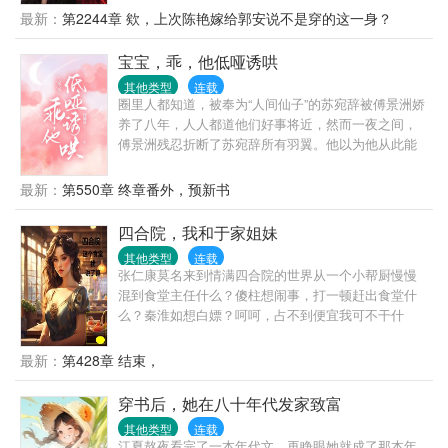
不太友好的接触。等他再次醒来，已经在一辆驴车
最新：
第2244章 欸，上次陈艳嫁给郭安说不是穿的这一身？
上。而对面，一个明眸皓齿，扎着两个大辫子的姑娘
正好奇的看着他。“你好，我叫秦淮茹……”“我叫赵羲
宝宝，乖，他低哑诱哄
彦……唔，等等，你说你叫什么？”……
其他类型
连载
圈里人都知道，被奉为“人间仙子”的苏宛辞被傅景洲娇
养了八年，人人都道他们好事将近，然而一夜之间，
傅景洲残忍折断了苏宛辞所有羽翼。他以为他从此能
够彻底掌控她，将她变成掌中的金丝雀，终生占有。
却不想，她转身就和傅景洲唯一忌惮的百年望族继承
最新：
第550章 终章番外，预新书
人陆屿结了婚。——人人都说陆屿怎么可能会要傅景
洲养了八年的女人，不过是贪她美色，尝尝滋味，玩
四合院，我和于家姐妹
腻了就一脚踹开。直到一段仅有几秒的视频转爆热搜
其他类型
连载
——视频中，矜贵清隽的男人将小姑娘箍在怀里，亲
张仁康莫名来到情满四合院的世界从一个小帮厨慢慢
得她眼尾泛红，喑哑又危险的嗓音抵着她唇角。一字
混到食堂主任什么？傻柱想闹事，打一顿赶出食堂什
一顿：“晚晚刚才说什么？离婚？”他怀里的小姑娘红唇
么？秦淮如想白嫖？呵呵，占不到便宜我可不干什
细细发颤，“不…不离。”PS：男主（陆屿）蓄谋已
么？易中海想让我给他养老，做梦去吧站队李为民，
久，1v1双洁～
我混的风生水起看张仁康玩转一院畜生
最新：
第428章 结束，
穿书后，她在八十年代发家致富
其他类型
连载
江夏熬夜看完了一本年代文，再睁眼她就成了那本年