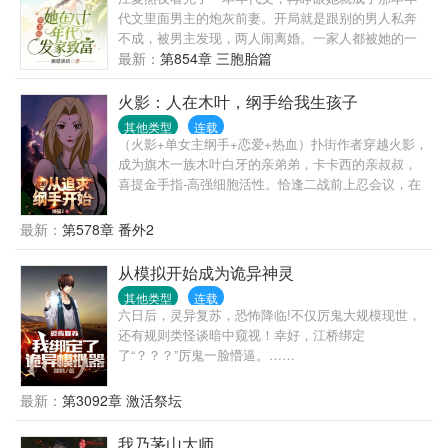
代文里面男主的炮灰前妻。开局就是跟别的男人私奔
不成，被男主发现，两人闹离婚。一家人都被她的一
哭二闹三上吊四私奔五跳海六撞墙折腾怕了，只希望
最新：
第854章 三胞胎篇
她和男主赶紧离婚，赶紧收拾包袱走人。离就离，走
就走！江夏兴奋地收拾包袱，磨刀霍霍，打算在这个
火影：人在木叶，纲手给我生孩子
猪都会飞的黄金年代大展猪蹄。男主却藏起了户口
其他类型
连载
本，将她压在身上：“可不可以不离婚？”江夏看了看他
（火影+单女主纲手+恋爱+热血）扑街作者穿越火影，
敞开的衬衣领口……行吧！这是他求她的！绝对不是
成为旗木一族木叶白牙的亲弟弟，卡卡西的亲叔叔，
因为她想被首富老公夜夜宠(*////▽////*)重生女指着江夏
喜提金手指-高强细胞活性。恰逢二战前上忍会议，在
破口大骂：“不要脸！你一定是知道他是未来首富才不
加藤断之前声援纲手的提案，初识纲手。随即展开激
愿离婚！”江夏笑了：富豪榜了解一下，姐的排名才是
烈攻势，二战中俘获芳心。纲手：“川枫君，为什么我
最新：
第578章 番外2
首位！
一直输。”旗木川枫：“因为我还想多活几年……”卡卡
西：“我叔叔，我吹爆。”旗木川枫：“低调低调。”......
从模拟开始成为诡异神灵
简介无力，各位大大移步正文吧，日常+热血，希望各
其他类型
连载
位读者大大喜欢。
六日后，灵异复苏，恐怖降临!不仅厉鬼大规模现世，
还有规则类怪谈暗中窥视！幸好，江桥绑定
了“？？？”厉鬼一脸懵逼。……
最新：
第3092章 激活祭坛
我乃茅山大师