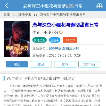
恋与深空小狸花与秦彻甜蜜日常
首页
>>
其他类型
>>
恋与深空小狸花与秦彻甜蜜日常
恋与深空小狸花与秦彻甜蜜日常
作者：
不泠不泠
其他类型
连载中
176 万字
最新章节：
第846章 造物宣示16
最后更新：2025-09-02 03:13:29
阅读
收藏
推荐
TXT下载
恋与深空小狸花与秦彻甜蜜日常小说简介
如有ooc，真诚致歉恋与深空秦彻同人文秦彻，老公中的老公，男人中的男
人。一只精神状态超前的小狸花穿越进了初见秦彻的那天。你感恩上苍，决定
死死抓住他。并坚定自己的口号：爱上秦彻难道是我的错吗！主要内容是主线
剧情和部分卡面剧情，也会有一些原创剧情。本文风格偏轻松搞笑路线，与原
主控性格不符，请轻喷。小甜文，没有大刀，主控偶尔间歇性emo一下，也很