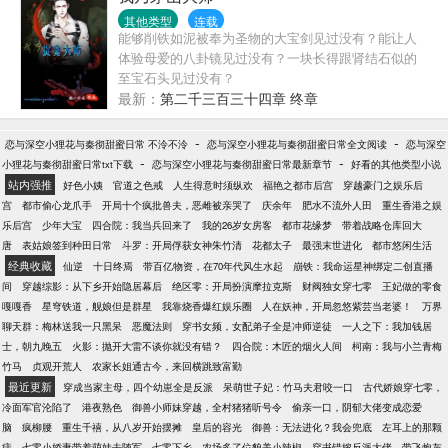
其他类型
连载
能够削铁如泥被奉为圣物的大宝剑见过没有？能让人
体验母爱的八卦镜见过没有？一块长得跟肾结石似的
至宝石头见过没有？
最新：
第二千三百三十四章 终章
-
-
恋与深空小狸花与秦彻甜蜜日常 不泠不泠
恋与深空小狸花与秦彻甜蜜日常全文阅读
恋与深空
-
-
小狸花与秦彻甜蜜日常txt下载
恋与深空小狸花与秦彻甜蜜日常最新章节
好看的其他类型小说
站内强推
好色小姨
官道之色戒
人生得意时须纵欢
福艳之都市后宫
穿越豪门之娱乐后
宫
都市偷心龙爪手
开局十个疯批兽夫，恶雌被亲哭了
庆余年
肥水不流外人田
重生香港之娱
乐后宫
少年大宝
四合院：我当兵回来了
我的26岁女房客
都市花缘梦
带着战略仓库回大
唐
表姑娘签到种田日常
斗罗：开局俘获女神朱竹清
花都太子
最强末世进化
都市悠闲生活
经典收藏
仙逆
十日终焉
带百亿物资，在70年代风生水起
崩铁：我命运星神绑定二创直播
间
穿越综影：从下乡开始隐居幕后
绝区零：开局扮演摩拉克斯
财阀独女穿七零
王妃做的零食
嘎嘎香
星穹铁道，舰娘但是群星
我靠烧香爆红娱乐圈
人在妖神，开局忽悠紫芸当老婆！
万界
聊天群：梅林送我一只黑呆
恶魔法则
穿书女频，女配弟子全是冲师逆徒
一人之下：我加钱居
士，朝九晚五
火影：抛开大雷不谈你就没有错？
四合院：木匠的烟火人间
柯南：我与小兰青梅
竹马
贞观开荒人
农家长姐通古今，来回横跳致富勤
最近更新
穿成当家主母，四个幼崽全是反派
呆萌世子妃：竹马夫君咬一口
古代娇娘穿七零，
冷面军官沦陷了
港夜熟色
御兽小师妹穿越，全村猪猪听号令
偷亲一口，阴郁大佬变成恋爱
脑
疯柳腰
重生千禧，从八岁开始摆摊
皇后的容光
御兽：无法进化？我会兜底
左耳上的那颗
痣
七零小娇妻带着萌娃去随军
七零下乡，农场多了位貌美小辣椒
穿书错嫁反派大佬，带飞炮灰