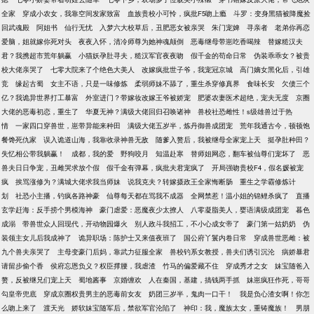
全家
穿成小农女，我靠空间发家致富
血族贵校小可怜，疯批F5吻上瘾
斗罗：变身黑猫被降魔捡
回武魂殿
阿姐书
仙行无忧
入梦六大校草后，丑肥恶女被亲哭
朱门宠婢
寻亲者
老弟你再恋
爱脑，姐就嫁你死对头
夜夜入怀，清冷师尊为她神魂颠倒
恶毒继母带崽吃香喝辣
替嫁糙汉夫
君？我携超市荒年躺赢
小猫妖孕肚寻夫，糙汉军官夜夜吻
假千金的苟命日常
伪装乖乖女？被贵
校大佬亲哭了
七零大院来了个绝色大美人
改嫁疯批世子爷，我宠冠京城
高门嫡女黑化后，引雄
竞
缘起古蜀
女主不语，只是一味修炼
柔弱师妹不舔了，重生杀穿修真界
食味长安
欠债三个
亿？我诡异世界打工暴富
外室进门？带嫁妆改嫁王爷被娇宠
肥婆农妻医术超绝，宠夫无度
京圈
大佬的恶毒初恋，重生了
华夏无神？满级大佬回归召唤诸神
兽校社恐雌性！s级雄兽过于热
情
一家四口穿兽世，崽带异能来种田
满级大佬五岁半，炼丹御兽成团宠
荒年我通古今，顿顿饱
餐馋死仇家
误入诡道山海，我靠收录神兽无敌
随爹入赘后，我被继母全家宠上天
挺孕肚种田？
失忆相公带我躺赢！
成都，我的爱
野狗咬月
知温赴寒
替师姐网恋，翻车被仙尊们宠坏了
恶
兽夫日日争宠，丑雌哭求放个假
假千金有弹幕，疯批夫君宠疯了
开局强吻贵校F4，假名媛被宠
疯
挨骂涨修为？满城大佬求我当师妹
说我克夫？转嫁摄政王全家悔断肠
重生之学霸修炼计
划
社恐小主播，钓疯各路神豪
仙尊每天都在骂我不成器
全网禁惹！温小姐的锦鲤杀疯了
直播
玄学赶海：反手捞个男模海神
豪门虐爱：恶魔夜少太撩人
八零凝脂美人，婴语满级成团宠
暮色
成溺
带兽世众人回现代，开动物园爆火
别人政斗我招工，不小心成女帝了
豪门第一姑奶奶
伪
装领主女儿后我成神了
诡异职场：陈护士又来值夜班了
国公府丫鬟内卷日常
穿成兽世恶雌：被
九个兽夫亲哭了
主母变豪门后妈，靠武力征服全家
兽校钓系女教授，兽夫们诱引沉沦
病娇暴君
请留步偷个香
侯府忘恩负义？权臣撑腰，我虐渣
竹马的偏爱藏不住
穿成秀才之女
妹宝随爸入
赘，反被继兄们宠上天
蜀地酱事
京婚缠欢
人在秦国，基建，搞钱两手抓
妹崽疯狂作死，哥哥
勾皇帝兜底
穿成京圈权贵男主的恶毒前女友
奶团三岁半，鬼肉一口干！
我是负心渣女啊！你怎
么吻上来了
渡天光
娇软妹宝随军后，禁欲军官沦陷了
神印：我，魔族太女，重铸魔族！
男朋