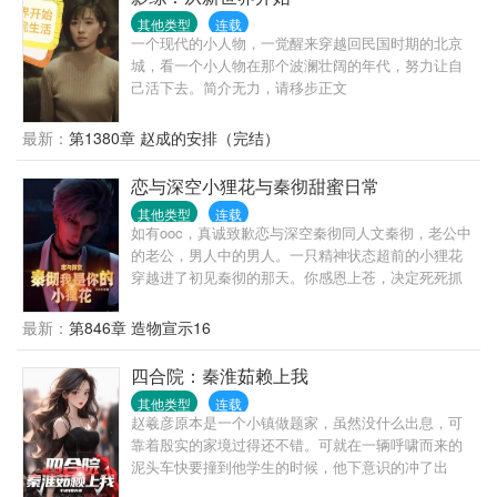
其他类型
连载
一个现代的小人物，一觉醒来穿越回民国时期的北京
城，看一个小人物在那个波澜壮阔的年代，努力让自
己活下去。简介无力，请移步正文
最新：
第1380章 赵成的安排（完结）
恋与深空小狸花与秦彻甜蜜日常
其他类型
连载
如有ooc，真诚致歉恋与深空秦彻同人文秦彻，老公中
的老公，男人中的男人。一只精神状态超前的小狸花
穿越进了初见秦彻的那天。你感恩上苍，决定死死抓
住他。并坚定自己的口号：爱上秦彻难道是我的错
吗！主要内容是主线剧情和部分卡面剧情，也会有一
最新：
第846章 造物宣示16
些原创剧情。本文风格偏轻松搞笑路线，与原主控性
格不符，请轻喷。小甜文，没有大刀，主控偶尔间歇
四合院：秦淮茹赖上我
性emo一下，也很快就能被秦彻治愈。丧不过3秒，包
其他类型
连载
快乐的~~爱，牵引着你，奔向秦彻。他的爱意跨越光
赵羲彦原本是一个小镇做题家，虽然没什么出息，可
年而来，而你的爱意突破次元跨越空间。建议阅读年
靠着殷实的家境过得还不错。可就在一辆呼啸而来的
龄18+未成年人不建议观看模仿，请树立正确恋爱观，
泥头车快要撞到他学生的时候，他下意识的冲了出
价值观。
去，虽然救了学生，却也和泥头车进行了一次亲密且