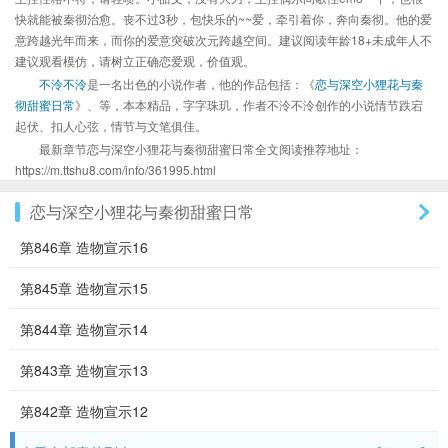
快就能被秦彻治愈。丧不过3秒，包快乐的~~爱，牵引着你，奔向秦彻。他的爱
意跨越光年而来，而你的爱意突破次元跨越空间。建议阅读年龄18+未成年人不
建议观看模仿，请树立正确恋爱观，价值观。
不泠不泠
是一名出色的小说作者，他的作品包括：《
恋与深空小狸花与秦
彻甜蜜日常
》、等，本本精品，字字珠玑，作者不泠不泠创作的小说情节跌宕
起伏、扣人心弦，情节与文笔俱佳。
最新章节恋与深空小狸花与秦彻甜蜜日常全文阅读推荐地址：
https://m.ttshu8.com/info/361995.html
恋与深空小狸花与秦彻甜蜜日常
第846章 造物宣示16
第845章 造物宣示15
第844章 造物宣示14
第843章 造物宣示13
第842章 造物宣示12