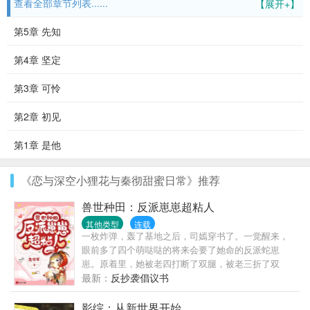
查看全部章节列表......
【展开+】
第5章 先知
第4章 坚定
第3章 可怜
第2章 初见
第1章 是他
《恋与深空小狸花与秦彻甜蜜日常》推荐
兽世种田：反派崽崽超粘人
其他类型
连载
一枚炸弹，轰了基地之后，司嫣穿书了。一觉醒来，
眼前多了四个萌哒哒的将来会要了她命的反派蛇崽
崽。原着里，她被老四打断了双腿，被老三折了双
臂，被老二弄瞎了双眼，被老大刺穿心脏一命呜呼。
最新：
反抄袭倡议书
司嫣两腿一蹬。不，老娘不能躺...
影综：从新世界开始