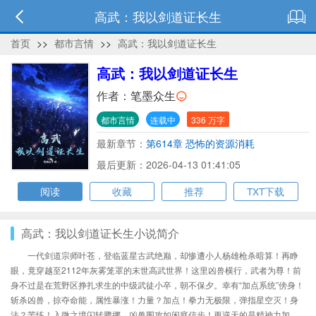
高武：我以剑道证长生
首页
>>
都市言情
>>
高武：我以剑道证长生
高武：我以剑道证长生
作者：
笔墨众生
都市言情
连载中
336 万字
最新章节：
第614章 恐怖的资源消耗
最后更新：2026-04-13 01:41:05
阅读
收藏
推荐
TXT下载
高武：我以剑道证长生小说简介
一代剑道宗师叶苍，登临蓝星古武绝巅，却惨遭小人杨雄枪杀暗算！再睁
眼，竟穿越至2112年灰雾笼罩的末世高武世界！这里凶兽横行，武者为尊！前
身不过是在荒野区挣扎求生的中级武徒小卒，朝不保夕。幸有“加点系统”傍身！
斩杀凶兽，掠夺命能，属性暴涨！力量？加点！拳力无极限，弹指星空灭！身
法？苦练！入微之境闪转腾挪，凶兽围攻如闲庭信步！更逆天的是精神力加