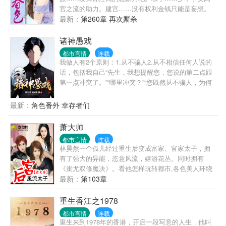
官之流的助力。建宫……没有权利金钱只能是妄想。
后宫……少了莉，师，妇，空，护，洋，星，偷等等
最新：
第260章 再次厮杀
等等还叫宫吗？ 陈老师出品必属精品，请大家放心收
藏支持，一定会给你们意料外的惊喜！
诸神愚戏
都市言情
连载
我做人有2个原则：1.从不骗人2.从不相信任何人说的
话，包括我自己“先生，我想提醒您，您说的第二点跟
第一点冲突了。”“哪里冲突？”“您既然从不骗人，为何
不相信自己说的话呢？”“哦，抱歉，忘了说，我没把自
己当人。”“？”...自我介绍一下，我叫程实，从不骗人的
最新：
角色番外 幸存者们
程实。什么，你没听说过我？没关系，你只是还没被
我骗过。很快，你就会记得了。...书名，其他均为推
萧大帅
广。无系统，不无敌，非爽文，介意慎入...
都市言情
连载
林昊然一个孤儿经过重生后变成富家、官家太子，拥
有了强大的异能，恣意风流，嬉游花丛。同时拥有
《蚩尤双修魔决》。看他怎样玩转都市,各色美人环绕
左右，香艳旖旎，各类美女美眉应有尽有，都是他的
最新：
第103章
强大后宫。 如果全部订阅的直接加我的希望在这里可
以听见你们的声音。现在出合集，要合集的找我要。
重生香江之1978
都市言情
连载
重生来到1978年的香港，开启一段写意的人生，他叫