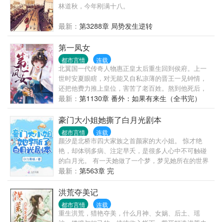
林道秋，今年刚满十八。
最新：
第3288章 局势发生逆转
第一凤女
都市言情
连载
北翼国一代传奇人物惠正皇太后重生回到侯府。上一
世时安夏眼瞎，对无能又自私凉薄的晋王一见钟情，
还把他费力推上皇位，害苦了老百姓。熬到他死后，
还得给他收拾烂摊子。这一世她只想守着母亲和失而
最新：
第1130章 番外：如果有来生（全书完）
复得的哥哥安安静静过完一生，谁知天生凤命，随手
捡个上门夫婿竟然是西梁国死了十年的幼帝。她哀叹
豪门大小姐她撕了白月光剧本
自己好命苦，忍痛放一纸和离书给他自由。而他却将
都市言情
连载
和离书撕得稀烂，怒斥她：“你当朕是什么，想扔就
颜汐是北桥市四大家族之首颜家的大小姐。 惊才绝
扔？”扔不掉能怎么办？陪他走上夺位之路重操旧业
艳，却体弱多病、注定早夭，是很多人心中不可触碰
呗。只是这一次的夫君强多了，恪守男德，对别的女
的白月光。 有一天她做了一个梦，梦见她所在的世界
子目不斜视。时安夏主动给他充盈后宫，他还很生
是一本小说。 小说中，为了抚平丧妻又即将丧女的伤
最新：
第563章 完
气。能干的夫君把前朝管理得井井有条，时安夏非常
痛，父亲领养了一个长得跟她很像的女孩陈香香。 女
满意，仍旧过着安安静静的幸福生活。
孩柔软如同小鹿，却又格外治愈，比之于她更加让人
洪荒夺美记
怜惜。 在让女孩当了她一阵子的替身、经历了各种虐
都市言情
连载
心桥段之后，大家纷纷醒悟，父亲、哥哥、未婚夫和
重生洪荒，猎艳夺美，什么月神、女娲、后土、瑶
朋友，纷纷把女孩宠上了天。 而颜汐这个该死的白月