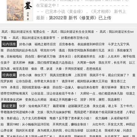
香了。 自此，方承骁一边过着被人羡慕嫉妒恨的日
在宝鉴之中！ －－－－－－－－－－－－－－－－－
子，一边笑看四合院众禽风云，坑禽虐禽，好不畅
－－ 已完本小说《黄金瞳》，《天才相师》 新书上
快！
传，朋友们多多支持，点击+推荐票
最新：
第2022章 新书《修复师》已上传
-
-
高武：我以剑道证长生 笔墨众生
高武：我以剑道证长生全文阅读
高武：我以剑道证长生txt
-
-
下载
高武：我以剑道证长生最新章节
好看的都市言情小说
站内强推
好色小姨
福艳之都市后宫
后宫春春色
表姑娘签到种田日常
斗罗之九宝宁风
致
四合院我的起步有点高
明克街13号
谍战：我靠空间隐身系统横行无忌
末日：系统修复万
物，目标核电站
四合院：垂钓诸天万物
凛冬末日：全民避难所求生
火影：人在木叶，纲手给我
生孩子
逆天邪神
抱歉，我们指挥官她是六边形战士
大周第一纨绔
我在天牢，长生不死
以三
国为基，铸至高圣朝
偷欢
嘿，妖道
大秦：开局扶苏被贬，忽悠他造反
经典收藏
好色小姨
御女天下
我真没想重生啊
上医至明
我就开个车，观众们笑抽了？
曼
陀罗妖精
让你当卧底，你带老大来自首？
诡异羊村，规则怪谈从懒大王开始
重生香江之
1978
杀青后，我到戏里装钱一麻袋
四合院一边缘人
修仙归来在都市
夜行斩神录
重生79：狩
猎带空间野味堆满天
让你送花，没让你送校花千年杀！
大师轻一点，他们都是肉体凡胎
综漫之
开局变身女武神
变身灵山大师姐
港城之开局怒赚十亿
清穿：阿哥，康熙，我选康熙！
最近更新
快穿：短命炮灰不死了
颖星璀璨：赵丽颖演艺之路
美女总裁，请上车
五十年代：
带着随身空间进城奔小康
文娱：我为天仙妹妹护航
甩我是吧？那就捡个校花回家当老婆
八零赶
海：鱼虾成山，九个女儿吃香喝辣
悔婚？反手娶了资本家大小姐！
权力巅峰：从省府秘书开
始
重回1982：从小舢板到远洋巨轮
开局穷光蛋，赚钱全靠挂！
火红年代：开发北大荒，种田赶
山养全家
我的区长老婆
身为精英人形的我，你让我当保镖
以法律之名
我省府大秘，问鼎京
圈
军火贩子什么鬼？我就一破产厂长！
苍生有我
我被炒后，市值暴跌，女总裁哭了
86年：我