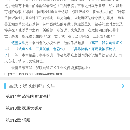
点，觉醒万中无一的念能武者身份！飞剑纵横，百米之外取敌首级，战力飙升
可越阶杀敌！“杨雄！待我以剑道重登绝巅，必踏碎虚空，将你扒皮抽筋！”叶苍
手持斩神剑，周身诛王飞剑环绕，眸光如电。从荒野区边缘小队的“累赘”，到杀
兽王如割草的独行杀神；从中级武徒的卑微，到遨游星河，踏碎纬度时空的恐
怖存在！他以手中之剑，斩凶兽，夺资源，快意恩仇！在危机四伏的灰雾末
世，杀出一条无敌长生路！“这一世，我叶苍，当以剑道，证永恒长生！”
笔墨众生
是一名出色的小说作者，他的作品包括：《
高武：我以剑道证长
生
》、《
武道长生：开局觉醒三色霸气
》、《
异界降临：开局就被系统坑
了
》、等，本本精品，字字珠玑，作者笔墨众生创作的小说情节跌宕起伏、扣
人心弦，情节与文笔俱佳。
最新章节高武：我以剑道证长生全文阅读推荐地址：
https://m.ttshu8.com/info/440950.html
高武：我以剑道证长生
第614章 恐怖的资源消耗
第613章 家底大爆发
第612章 斩魔