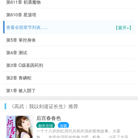
第611章 初遇魔物
第610章 星源塔
查看全部章节列表......
【展开+】
第5章 掌控身体
第4章 测试
第3章 C级基因药剂
第2章 青磷蛇
第1章 被人阴了
《高武：我以剑道证长生》推荐
后宫春春色
都市言情
连载
一个十六岁的红四代兴风作浪的香艳故事。大家
族……发挥你淫民的想象力吧。权争……少不了女高