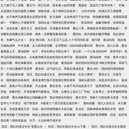
五个嫂子没人照顾
重生70：猎王归来，资本家小姐求我娶
离婚后，我成为了医学传奇！
官梯：
从选调生开始问鼎权力巅峰
律政先锋：这个律师正的发邪！
让你办军校，你佣兵百万震慑鹰
酱
扒开相声马褂里面全是西游辛密
权力巅峰：从拒绝省厅千金开始
刚觉醒透视眼，你要跟我退
婚？
平庸的人不拯救世界
顶我仕途？我转投纪委你慌啥！
医武双绝
抽象召唤师，但画风崩
坏
潜龙风暴：都市兵王
救世游戏：开局爆杀哥布林
重生八零，再婚母亲求我割肾救她孩！
带
货翻车的我曝光黑心商家
御兽：全网看我暴虐前妻！
重回62，我为国铸剑薅哭鹰酱
我反派他
哥，专薅气运之女！
美女,快治我
九九宝贝下山后,八个哥哥排队宠
城与墙
春花向阳
我在都
市修炼成神
中年逆袭，女儿助我变神豪
全球警报！SSSSS级仙尊归来
重生64，猎人出身，妻女
被我宠上天
最强战神
仙子，求你别再从书里出来了
登云阶：一个公务员的20年
双穿亮剑：老
李见到我就双眼放光
从收集情绪开始创造我的女神宇宙
最强战神
最强战神
华娱：资本大佬入
侵娱乐圈
绑定神豪系统：从救校花开始无敌
最强战神
我的黑科技系统是18级文明造物
举国飞
升！十四亿魔修吓哭异界
重生85：运气好亿点，我靠赶海成首富
重生1961：我的签到系统能种
田
医仙纵横花都
高武：我以剑道证长生
契约神级兽娘，全是小萝莉！
退役兵王：归途无
名
我和她的合租条约
废兽逆袭打脸不按套路出牌的神兽
顶级玩家回归，但是是吟游诗人
被虐
88次，真真少爷心死离家
凡尘战场
重生官场：从老干局开始执掌天下
猛男闯莞城，从四大村姑
开始
神豪判官：开局直播审判霸座仙
军阀：从搬空上海兵工厂开始
女多男少：全世界都想和我
谈恋爱
重生神豪系统让我躺赢全球
我从明朝活到现在
重生荒年，我捡个大院知青当老婆
市场
监管七十年变迁
镇尸斩鬼录
D级潜力？我万倍返还成武神！
孤独成瘾：现代人的生活
末日重
生者，在线直播造方舟
抗战：南京照相馆爆出大批玩家
失业后，我靠神级鱼塘震惊全球
都市，
我开局觉醒了空间异能
韩娱之国际影星养成记
暴雨捡妻！校花赖在我怀里哭唧唧
恋综：热芭包
我过夜？我假戏真做
淬刃：士兵的锋芒成长录
-
-
高武：我以剑道证长生 笔墨众生
高武：我以剑道证长生txt下载
高武：我以剑道证长生最新