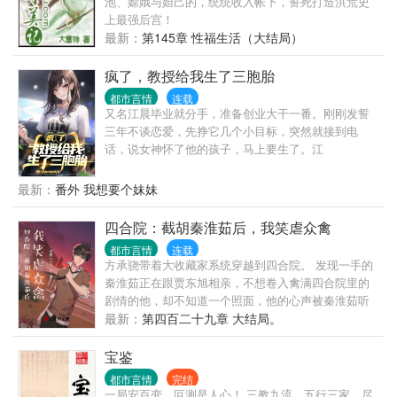
池、嫦娥与妲己的，统统收入帐下，誓死打造洪荒史
光却一直要死不死，各种跟女孩作对，生生活成了恶
上最强后宫！
毒女配。 最后被所有人厌恶唾弃，被设计泼硫酸毁容
最新：
第145章 性福生活（大结局）
后跳楼身亡，死后还留下了大笔遗产，被女孩继承。
因未能救活母亲而心怀愧疚、对生死看淡的颜汐：
疯了，教授给我生了三胞胎
…… 她忽然不想死了！ 她撕了白月光剧本，决定远离
都市言情
连载
这群神经病，好好做科研玩音乐搞投资，掉马虐渣两
又名江晨毕业就分手，准备创业大干一番。刚刚发誓
不误，力求活得比谁都久，让任何人都不能打她财产
三年不谈恋爱，先挣它几个小目标，突然就接到电
的主意！ 虐渣的过程中，顺便出手保护了一下某清贵
话，说女神怀了他的孩子，马上要生了。江
冷肃的美少年，结果美少年居然也是马甲很多的大
晨：？？？到了医院人麻了。女神是有名的清冷女教
佬？
授也就罢了，陪产的女神闺蜜，居然是自己老妈，负
最新：
番外 我想要个妹妹
责接生的助产医生是自己表姐，值班护士是自己初
恋。而且还一出门遇上了前任……与此同时，脾气暴
四合院：截胡秦淮茹后，我笑虐众禽
躁的老爸提着七匹狼，也在匆忙赶来的路上。得，整
都市言情
连载
个晋西北乱成一锅粥了！！！……
方承骁带着大收藏家系统穿越到四合院。 发现一手的
秦淮茹正在跟贾东旭相亲，不想卷入禽满四合院里的
剧情的他，却不知道一个照面，他的心声被秦淮茹听
了个清清楚楚。 原本跟贾东旭相亲要嫁给贾东旭的秦
最新：
第四百二十九章 大结局。
淮茹，就这样拐了个弯的要嫁给他！ 众禽因此各种登
场，一气之下不想卷入麻烦的方承骁还真娶了秦淮
宝鉴
茹。 秦淮茹温柔体贴，自请白天上班赚钱，下班干
都市言情
完结
活，就为了让他专注做自己的事情，方承骁顿时就真
一局安百变，叵测是人心！ 三教九流，五行三家，尽